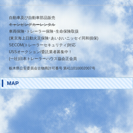
自動車及び自動車部品販売
キャンピングカーレンタル
車両保険･トレーラー保険･生命保険取扱
(東京海上日動火災保険･あいおいニッセイ同和損保)
SECOM(トレーラーセキュリティ)対応
USSオークション/委託業者募集中！
(一社)日本トレーラーハウス協会正会員
栃木県公安委員会古物商許可番号 第411010002007号
MAP