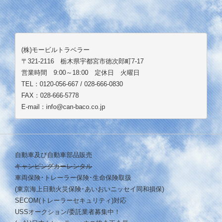
(株)モービルトラベラー
〒321-2116 栃木県宇都宮市徳次郎町7-17
営業時間 9:00～18:00 定休日 火曜日
TEL：0120-056-667 / 028-666-0830
FAX：028-666-5778
E-mail：info@can-baco.co.jp
自動車及び自動車部品販売
キャンピングカーレンタル
車両保険･トレーラー保険･生命保険取扱
(東京海上日動火災保険･あいおいニッセイ同和損保)
SECOM(トレーラーセキュリティ)対応
USSオークション/委託業者募集中！