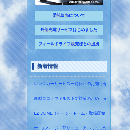
委託販売について
外部充電サービスはじめました
フィールドライフ販売様との提携
新着情報
レンタカーサービス一時休止のお知らせ
新型コロナウィルス予防対策のため、光触媒の除菌
EZ DOME（イージードーム）取扱開始！
ホームページ一部リニューアルしました