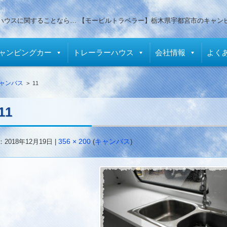
ハウスに関することなら… 【モービルトラベラー】栃木県宇都宮市のキャン
ャンピングカー
トレーラーハウス
会社情報
よく
ャンバス
>
11
11
：
2018年12月19日
|
356 × 200
(
キャンバス
)