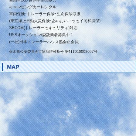
キャンピングカーレンタル
車両保険･トレーラー保険･生命保険取扱
(東京海上日動火災保険･あいおいニッセイ同和損保)
SECOM(トレーラーセキュリティ)対応
USSオークション/委託業者募集中！
(一社)日本トレーラーハウス協会正会員
栃木県公安委員会古物商許可番号 第411010002007号
MAP