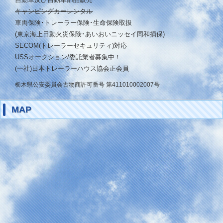
キャンピングカーレンタル
車両保険･トレーラー保険･生命保険取扱
(東京海上日動火災保険･あいおいニッセイ同和損保)
SECOM(トレーラーセキュリティ)対応
USSオークション/委託業者募集中！
(一社)日本トレーラーハウス協会正会員
栃木県公安委員会古物商許可番号 第411010002007号
MAP