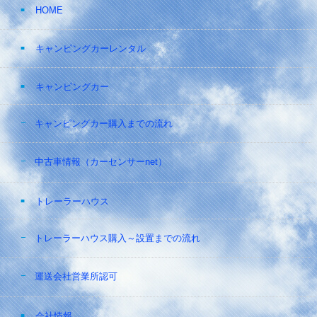
HOME
キャンピングカーレンタル
キャンピングカー
キャンピングカー購入までの流れ
中古車情報（カーセンサーnet）
トレーラーハウス
トレーラーハウス購入～設置までの流れ
運送会社営業所認可
会社情報