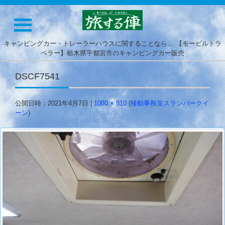
キャンピングカー・トレーラーハウスに関することなら… 【モービルトラ
ベラー】栃木県宇都宮市のキャンピングカー販売
DSCF7541
公開日時：
2021年4月7日
|
1080 × 810
(
移動事務室スランバークイ
ーン
)