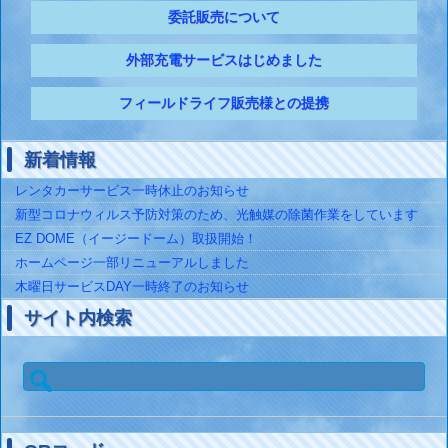
委託販売について
外部充電サービスはじめました
フィールドライフ販売様との提携
新着情報
レンタカーサービス一時休止のお知らせ
新型コロナウィルス予防対策のため、光触媒の除菌作業をしています
EZ DOME（イージードーム）取扱開始！
ホームページ一部リニューアルしました
木曜日サービスDAY一時終了のお知らせ
サイト内検索
検
索: