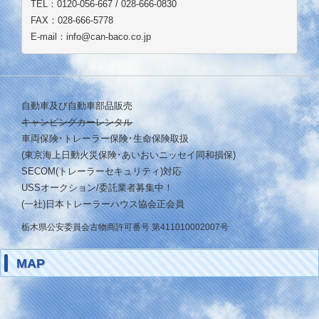
TEL：0120-056-667 / 028-666-0830
FAX：028-666-5778
E-mail：info@can-baco.co.jp
自動車及び自動車部品販売
キャンピングカーレンタル
車両保険･トレーラー保険･生命保険取扱
(東京海上日動火災保険･あいおいニッセイ同和損保)
SECOM(トレーラーセキュリティ)対応
USSオークション/委託業者募集中！
(一社)日本トレーラーハウス協会正会員
栃木県公安委員会古物商許可番号 第411010002007号
MAP