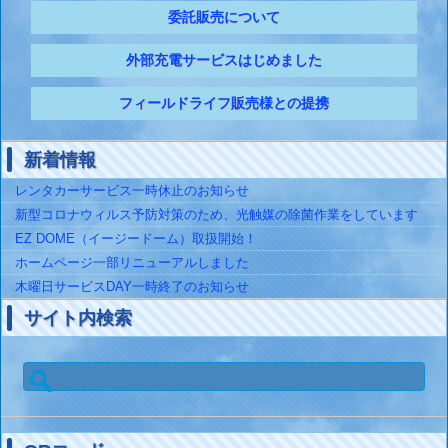
委託販売について
外部充電サービスはじめました
フィールドライフ販売様との提携
新着情報
レンタカーサービス一時休止のお知らせ
新型コロナウィルス予防対策のため、光触媒の除菌作業をしています
EZ DOME（イージードーム）取扱開始！
ホームページ一部リニューアルしました
木曜日サービスDAY一時終了のお知らせ
サイト内検索
検
索: