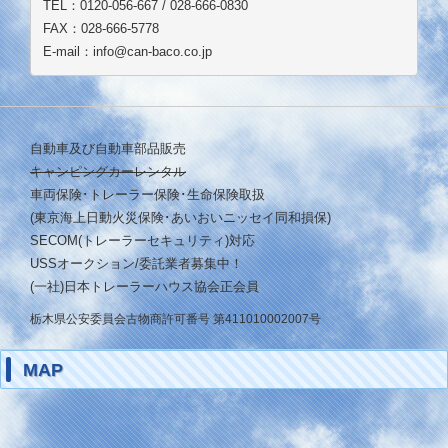
TEL：0120-056-667 / 028-666-0830
FAX：028-666-5778
E-mail：info@can-baco.co.jp
自動車及び自動車部品販売
キャンピングカーレンタル
車両保険･トレーラー保険･生命保険取扱
(東京海上日動火災保険･あいおいニッセイ同和損保)
SECOM(トレーラーセキュリティ)対応
USSオークション/委託業者募集中！
(一社)日本トレーラーハウス協会正会員
栃木県公安委員会古物商許可番号 第411010002007号
MAP