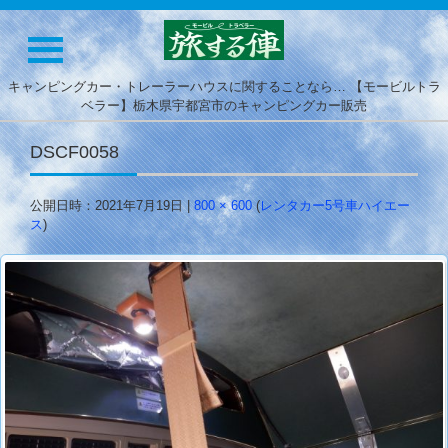
キャンピングカー・トレーラーハウスに関することなら… 【モービルトラ
ベラー】栃木県宇都宮市のキャンピングカー販売
DSCF0058
公開日時：
2021年7月19日
|
800 × 600
(
レンタカー5号車ハイエー
ス
)