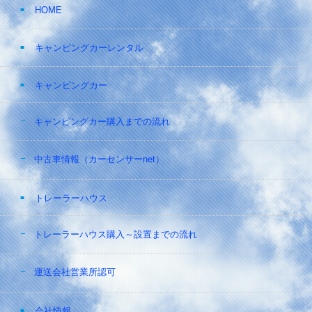
HOME
キャンピングカーレンタル
キャンピングカー
キャンピングカー購入までの流れ
中古車情報（カーセンサーnet）
トレーラーハウス
トレーラーハウス購入～設置までの流れ
運送会社営業所認可
会社情報