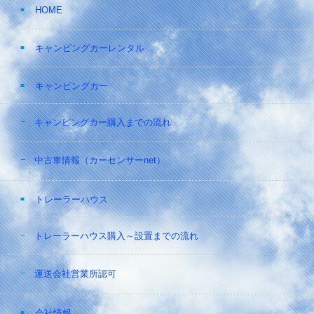
HOME
キャンピングカーレンタル
キャンピングカー
キャンピングカー購入までの流れ
中古車情報（カーセンサーnet）
トレーラーハウス
トレーラーハウス購入～設置までの流れ
運送会社営業所認可
会社情報