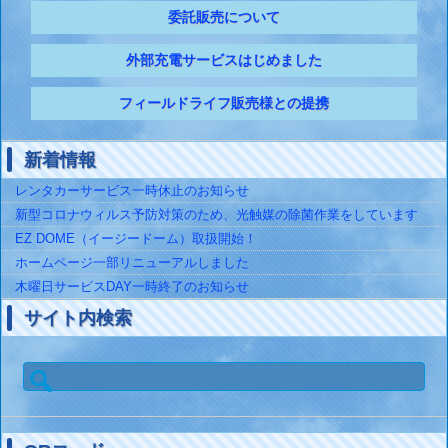
委託販売について
外部充電サービスはじめました
フィールドライフ販売様との提携
新着情報
レンタカーサービス一時休止のお知らせ
新型コロナウィルス予防対策のため、光触媒の除菌作業をしています
EZ DOME（イージードーム）取扱開始！
ホームページ一部リニューアルしました
木曜日サービスDAY一時終了のお知らせ
サイト内検索
検
索: