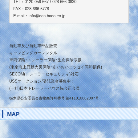
TEL：0120-056-667 / 028-666-0830
FAX：028-666-5778
E-mail：info@can-baco.co.jp
自動車及び自動車部品販売
キャンピングカーレンタル
車両保険･トレーラー保険･生命保険取扱
(東京海上日動火災保険･あいおいニッセイ同和損保)
SECOM(トレーラーセキュリティ)対応
USSオークション/委託業者募集中！
(一社)日本トレーラーハウス協会正会員
栃木県公安委員会古物商許可番号 第411010002007号
MAP