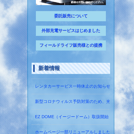
委託販売について
外部充電サービスはじめました
フィールドライフ販売様との提携
新着情報
レンタカーサービス一時休止のお知らせ
新型コロナウィルス予防対策のため、光触媒の除菌
EZ DOME（イージードーム）取扱開始！
ホームページ一部リニューアルしました