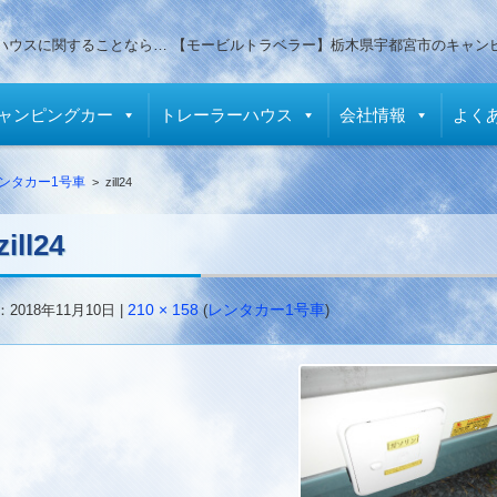
ハウスに関することなら… 【モービルトラベラー】栃木県宇都宮市のキャン
ャンピングカー
トレーラーハウス
会社情報
よく
ンタカー1号車
>
zill24
zill24
：
2018年11月10日
|
210 × 158
(
レンタカー1号車
)