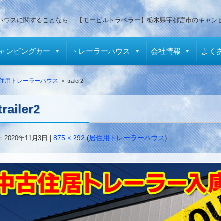
ハウスに関することなら… 【モービルトラベラー】栃木県宇都宮市のキャン
ャンピングカー
トレーラーハウス
会社情報
よく
住用トレーラーハウス
>
trailer2
trailer2
：
2020年11月3日
|
875 × 292
(
居住用トレーラーハウス
)