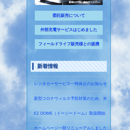
委託販売について
外部充電サービスはじめました
フィールドライフ販売様との提携
新着情報
レンタカーサービス一時休止のお知らせ
新型コロナウィルス予防対策のため、光触媒の除菌
EZ DOME（イージードーム）取扱開始！
ホームページ一部リニューアルしました