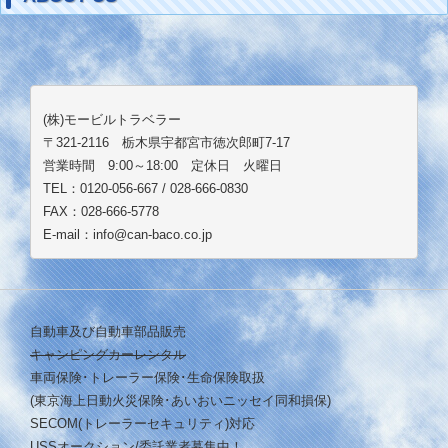
(株)モービルトラベラー
〒321-2116 栃木県宇都宮市徳次郎町7-17
営業時間 9:00～18:00 定休日 火曜日
TEL：0120-056-667 / 028-666-0830
FAX：028-666-5778
E-mail：info@can-baco.co.jp
自動車及び自動車部品販売
キャンピングカーレンタル
車両保険･トレーラー保険･生命保険取扱
(東京海上日動火災保険･あいおいニッセイ同和損保)
SECOM(トレーラーセキュリティ)対応
USSオークション/委託業者募集中！