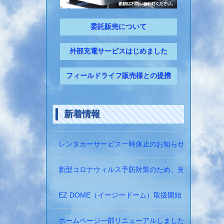
委託販売について
外部充電サービスはじめました
フィールドライフ販売様との提携
新着情報
レンタカーサービス一時休止のお知らせ
新型コロナウィルス予防対策のため、光触媒の除菌
EZ DOME（イージードーム）取扱開始！
ホームページ一部リニューアルしました