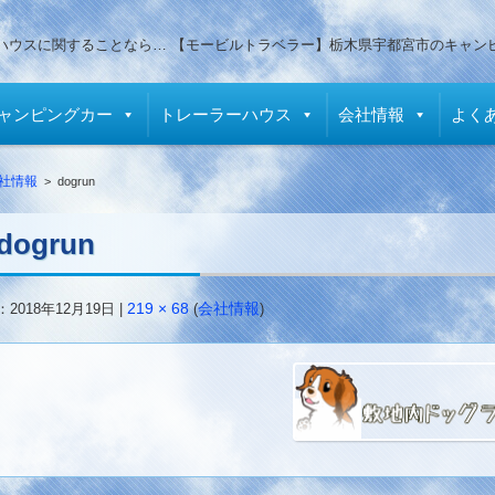
ハウスに関することなら… 【モービルトラベラー】栃木県宇都宮市のキャン
ャンピングカー
トレーラーハウス
会社情報
よく
社情報
>
dogrun
dogrun
：
2018年12月19日
|
219 × 68
(
会社情報
)