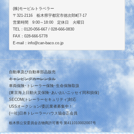
(株)モービルトラベラー
〒321-2116 栃木県宇都宮市徳次郎町7-17
営業時間 9:00～18:00 定休日 火曜日
TEL：0120-056-667 / 028-666-0830
FAX：028-666-5778
E-mail：info@can-baco.co.jp
自動車及び自動車部品販売
キャンピングカーレンタル
車両保険･トレーラー保険･生命保険取扱
(東京海上日動火災保険･あいおいニッセイ同和損保)
SECOM(トレーラーセキュリティ)対応
USSオークション/委託業者募集中！
(一社)日本トレーラーハウス協会正会員
栃木県公安委員会古物商許可番号 第411010002007号