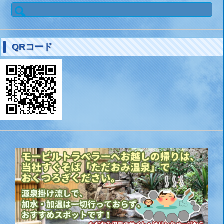
検
索:
QRコード