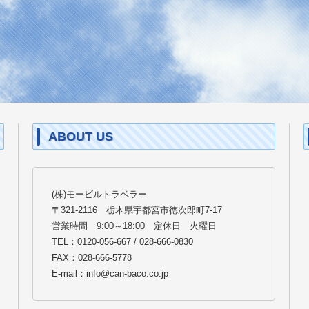
ABOUT US
(株)モービルトラベラー
〒321-2116 栃木県宇都宮市徳次郎町7-17
営業時間 9:00～18:00 定休日 火曜日
TEL：0120-056-667 / 028-666-0830
FAX：028-666-5778
E-mail：info@can-baco.co.jp