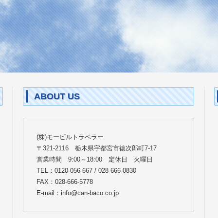
ABOUT US
(株)モービルトラベラー
〒321-2116 栃木県宇都宮市徳次郎町7-17
営業時間 9:00～18:00 定休日 火曜日
TEL：0120-056-667 / 028-666-0830
FAX：028-666-5778
E-mail：info@can-baco.co.jp