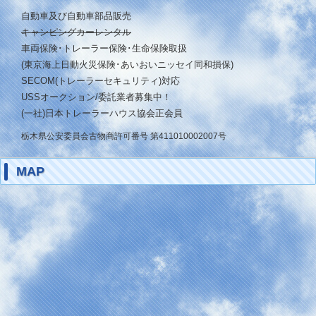
自動車及び自動車部品販売
キャンピングカーレンタル
車両保険･トレーラー保険･生命保険取扱
(東京海上日動火災保険･あいおいニッセイ同和損保)
SECOM(トレーラーセキュリティ)対応
USSオークション/委託業者募集中！
(一社)日本トレーラーハウス協会正会員
栃木県公安委員会古物商許可番号 第411010002007号
MAP