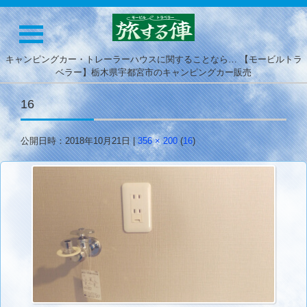
キャンピングカー・トレーラーハウスに関することなら… 【モービルトラ
ベラー】栃木県宇都宮市のキャンピングカー販売
16
公開日時：
2018年10月21日
|
356 × 200
(
16
)